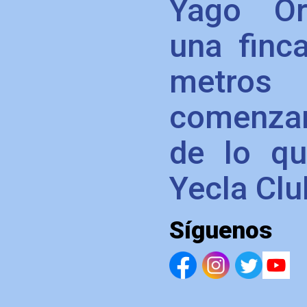
Yago Or
una finc
metros 
comenzar
de lo qu
Yecla Clu
Síguenos