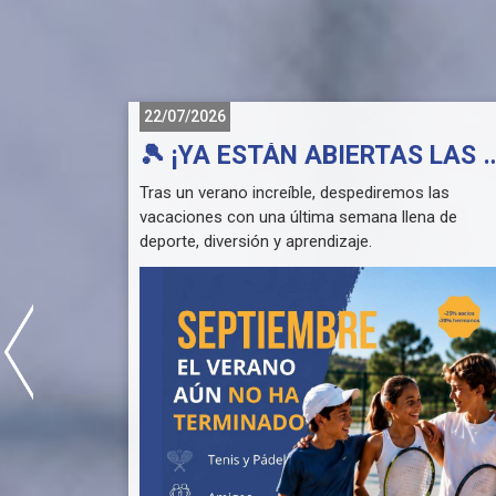
22/07/2026
🏆 𝐂𝐀𝐌𝐏𝐄𝐎𝐍𝐀𝐒 𝐃𝐄 𝐋𝐀𝐒 𝐒𝐄𝐑𝐈𝐄𝐒 𝐍𝐀𝐂𝐈𝐎𝐍𝐀𝐋𝐄𝐒 𝐃𝐄 𝐏𝐀𝐃𝐄𝐋
🎾 ¡YA ESTÁN ABIERTAS LAS INSCRIPCIONES PARA EL 
Club de
Tras un verano increíble, despediremos las
a zona
vacaciones con una última semana llena de
ies
deporte, diversión y aprendizaje.
sdepadel .
📅 Fechas: Del lunes 31 de agosto al viernes 4 de
nsigue
septiembre
🕘 Horario: De 9:00 a 14:00 h
encia el
✅ Mismo formato que el Campus de Verano:
* 🎾 Tenis
r este
* 🎾 Pádel
iguiente
* 🌈 Mini Campus
💶 Precio general: 74 €
🏅 Socios del Club: 25% de descuento