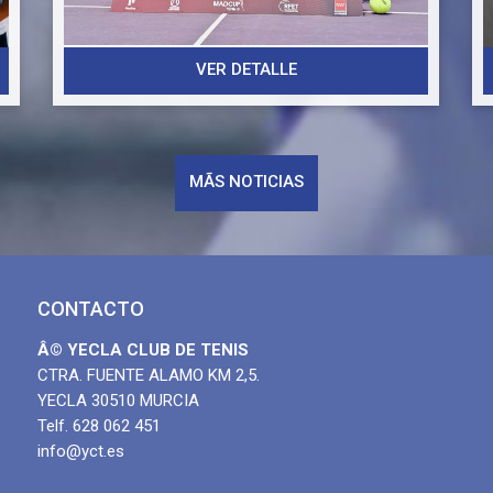
Cuartos: 8-4 vs Club de Tenis Chamartín B
h
.
Semifinal: 8-4 vs Club de Tenis Alcorcón
Final: 7-5 vs Tennis Club Hispano Varna
VER DETALLE
Este campeonato es el premio al compromiso, la
ilusión y el trabajo realizado por todos los
jugadores durante el torneo. Gracias a las
MÃS NOTICIAS
familias, entrenadores y aficionados por
acompañarnos y apoyarnos en cada partido.
¡Nos volvemos a Yecla con la copa!
Un equipo. Un club. Un objetivo. ¡La victoria!
CONTACTO
Â© YECLA CLUB DE TENIS
CTRA. FUENTE ALAMO KM 2,5.
YECLA 30510 MURCIA
Telf. 628 062 451
info@yct.es