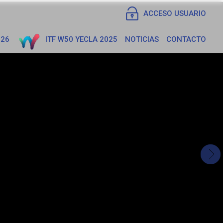
ACCESO USUARIO
026
ITF W50 YECLA 2025
NOTICIAS
CONTACTO