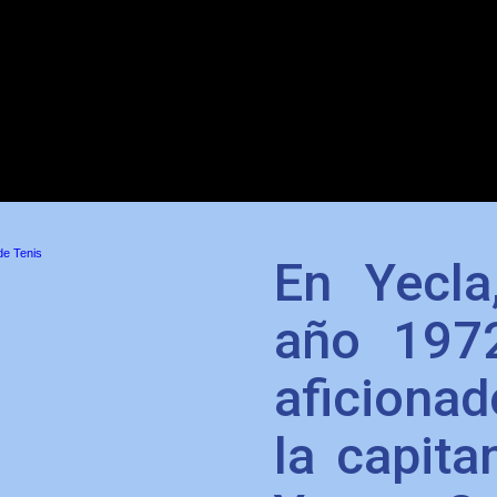
de Tenis
En Yecla
año 197
aficionad
la capita