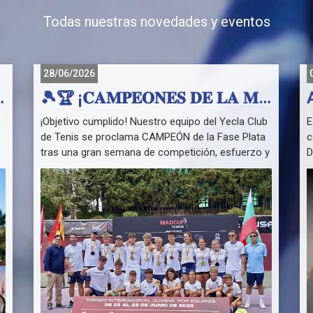
Todas nuestras novedades y eventos
28/06/2026
CAMPUS DE SEPTIEMBRE! 🎾
🎾🏆 ¡𝐂𝐀𝐌𝐏𝐄𝐎𝐍𝐄𝐒 𝐃𝐄 𝐋𝐀 𝐌𝐀𝐃 𝐂𝐔𝐏 𝐓𝐄𝐍𝐍𝐈𝐒 𝟐𝟎𝟐𝟔 - 𝐅𝐀𝐒𝐄 𝐏𝐋𝐀𝐓𝐀! 🏆🎾
¡Objetivo cumplido! Nuestro equipo del Yecla Club
E
de Tenis se proclama CAMPEÓN de la Fase Plata
c
tras una gran semana de competición, esfuerzo y
D
compañerismo.
p
A
Camino al título:
e
Fase de grupos
D
10-2 vs CD Avantage
d
5-7 vs Club Tenis Pozuelo
l
9-3 vs Tennis Club Hispano Varna

Fase final
T
Octavos: 9-3 vs Club de Tenis La Moraleja
R