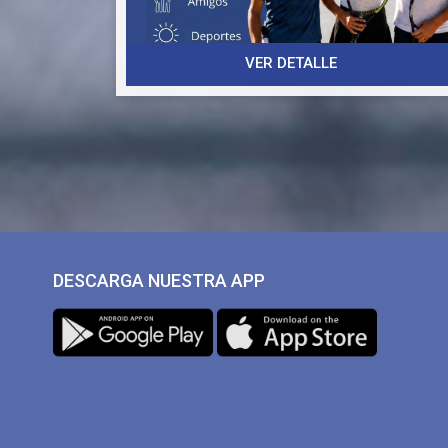
🎁 Descuento especial: Todos los alumnos que
hayan participado en el Campus de Verano
disfrutarán de un 10% de descuento adicional.
VER DETALLE
⚠️ Plazas limitadas, que se asignarán por orden
de inscripción.
¡Os esperamos para cerrar el verano de la mejor
manera posible! ☀️🎾
INSCRIPCIÓN
DESCARGA NUESTRA APP