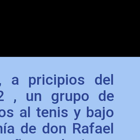
, a pricipios del
2 , un grupo de
os al tenis y bajo
nía de don Rafael