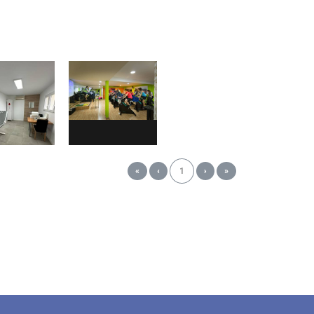
«
‹
1
›
»