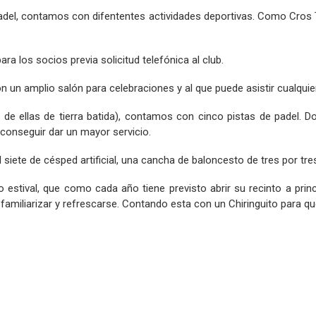
del, contamos con difententes actividades deportivas. Como Cros T
a los socios previa solicitud telefónica al club.
n un amplio salón para celebraciones y al que puede asistir cualqui
de ellas de tierra batida), contamos con cinco pistas de padel. Do
conseguir dar un mayor servicio.
te de césped artificial, una cancha de baloncesto de tres por tres 
 estival, que como cada año tiene previsto abrir su recinto a pri
miliarizar y refrescarse. Contando esta con un Chiringuito para qu