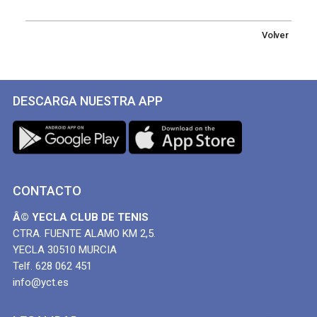
Volver
DESCARGA NUESTRA APP
CONTACTO
Â© YECLA CLUB DE TENIS
CTRA. FUENTE ALAMO KM 2,5.
YECLA 30510 MURCIA
Telf. 628 062 451
info@yct.es