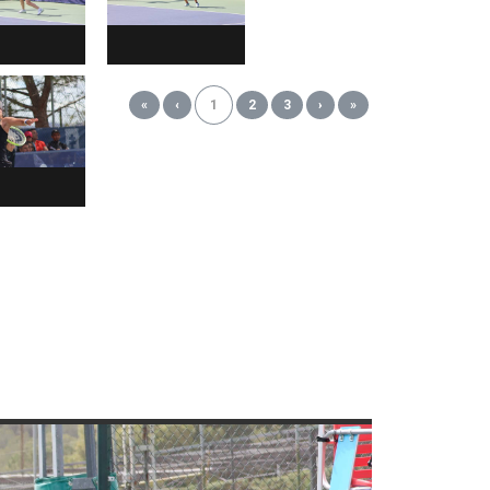
«
‹
1
2
3
›
»