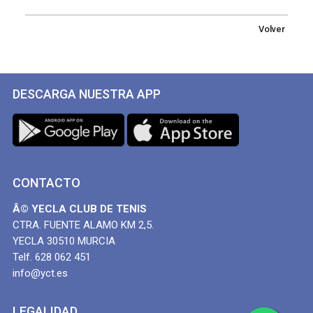
Volver
DESCARGA NUESTRA APP
CONTACTO
Â© YECLA CLUB DE TENIS
CTRA. FUENTE ALAMO KM 2,5.
YECLA 30510 MURCIA
Telf. 628 062 451
info@yct.es
LEGALIDAD