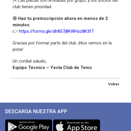
🎾 Las plazas son limitadas por grupo, y los socios del
club tienen prioridad.
🟢
Haz tu preinscripción ahora en menos de 2
minutos:
👉
https://forms.gle/dh8S7j8KWHsz8K3f7
Gracias por formar parte del club. ¡Nos vemos en la
pista!
Un cordial saludo,
Equipo Técnico – Yecla Club de Tenis
Volver
DESCARGA NUESTRA APP